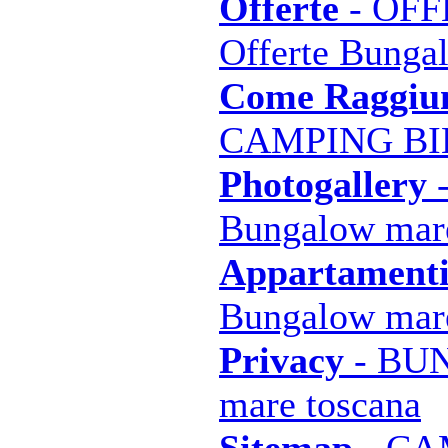
Offerte
- OF
Offerte Bunga
Come Raggiun
CAMPING BIB
Photogallery
Bungalow mare
Appartament
Bungalow mare
Privacy
- BU
mare toscana