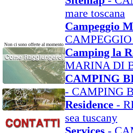
Sitemap
- CA
mare toscana
Campeggio Ma
CAMPEGGIO 
Non ci sono offerte al momento
Camping la Ro
MARINA DI 
CAMPING BIB
- CAMPING BI
Residence
- R
sea tuscany
Services
- CA