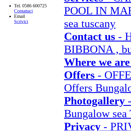
Tel. 0586 600725
POOL IN MAR
Contattaci
Email
sea tuscany
Scrivici
Contact us
- 
BIBBONA , bu
Where we are
Offers
- OFF
Offers Bungal
Photogallery
Bungalow sea 
Privacy
- PR